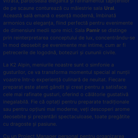
vitrată, pardoseala elegantă și rafinamentul tapițeriilor
de pe scaune conturează cu măiestrie sala
Ural
.
Această sală emană o esență modernă, îmbinată
armonios cu eleganța, fiind perfectă pentru evenimente
de dimensiuni medii spre mici. Sala
Pamir
se distinge
prin reinterpretarea conceptului de lux, concentrându-se
în mod deosebit pe evenimente mai intime, cum ar fi
petrecerile de logodnă, botezuri și cununii civile.
La K2 Alpin, meniurile noastre sunt o simfonie a
gusturilor, ce va transforma momentul special al nunții
voastre într-o experiență culinară de neuitat. Fiecare
preparat este atent gândit și creat pentru a satisface
cele mai rafinate gusturi, oferind o călătorie gustativă
inegalabilă. Fie că optați pentru preparate tradiționale
sau pentru opțiuni mai moderne, veți descoperi arome
deosebite și prezentări spectaculoase, toate pregătite
cu dragoste și pasiune.
Cu un Project Manager personal pentru organizarea