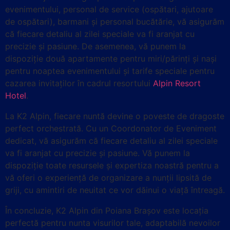
evenimentului, personal de service (ospătari, ajutoare
de ospătari), barmani și personal bucătărie, vă asigurăm
că fiecare detaliu al zilei speciale va fi aranjat cu
precizie și pasiune. De asemenea, vă punem la
dispoziție două apartamente pentru miri/părinți și nași
pentru noaptea evenimentului și tarife speciale pentru
cazarea invitaților în cadrul resortului
Alpin Resort
Hotel
.
La K2 Alpin, fiecare nuntă devine o poveste de dragoste
perfect orchestrată. Cu un Coordonator de Eveniment
dedicat, vă asigurăm că fiecare detaliu al zilei speciale
va fi aranjat cu precizie și pasiune. Vă punem la
dispoziție toate resursele și expertiza noastră pentru a
vă oferi o experiență de organizare a nunții lipsită de
griji, cu amintiri de neuitat ce vor dăinui o viață întreagă.
În concluzie, K2 Alpin din Poiana Brașov este locația
perfectă pentru nunta visurilor tale, adaptabilă nevoilor