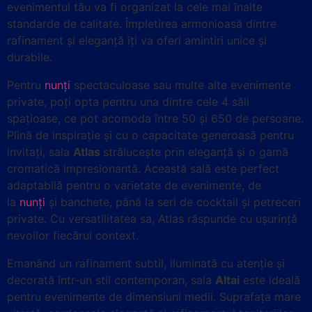
evenimentul tău va fi organizat la cele mai înalte
standarde de calitate. Împletirea armonioasă dintre
rafinament și eleganță îți va oferi amintiri unice și
durabile.
Pentru
nunți
spectaculoase sau multe alte evenimente
private, poți opta pentru una dintre cele 4 săli
spațioase, ce pot acomoda între 50 și 650 de persoane.
Plină de inspirație și cu o capacitate generoasă pentru
invitați, sala
Atlas
strălucește prin eleganță și o gamă
cromatică impresionantă. Această sală este perfect
adaptabilă pentru o varietate de evenimente, de
la
nunți
și banchete, până la seri de cocktail și petreceri
private. Cu versatilitatea sa, Atlas răspunde cu ușurință
nevoilor fiecărui context.
Emanând un rafinament subtil, iluminată cu atenție și
decorată într-un stil contemporan, sala
Altai
este ideală
pentru evenimente de dimensiuni medii. Suprafața mare