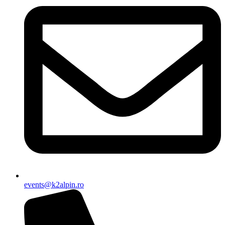
events@k2alpin.ro